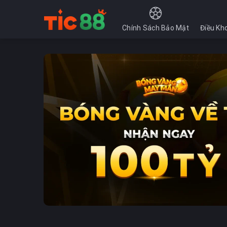
Bỏ
qua
Chính Sách Bảo Mật
Điều Kh
nội
dung