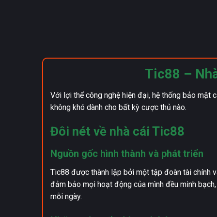
Tic88 – Nhà
Với lợi thể công nghệ hiện đại, hệ thống bảo mật 
không khó dành cho bất kỳ cược thủ nào.
Đôi nét về nhà cái Tic88
Nguồn gốc hình thành và phát triển
Tic88 được thành lập bởi một tập đoàn tài chính
đảm bảo mọi hoạt động của mình đều minh bạch, đư
mỗi ngày.