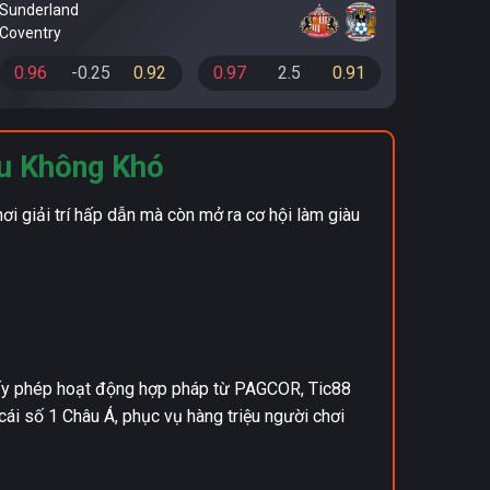
Sunderland
Coventry
0.96
-0.25
0.92
0.97
2.5
0.91
àu Không Khó
ơi giải trí hấp dẫn mà còn mở ra cơ hội làm giàu
giấy phép hoạt động hợp pháp từ PAGCOR, Tic88
ái số 1 Châu Á, phục vụ hàng triệu người chơi