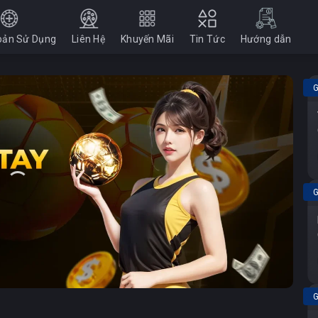
oản Sử Dụng
Liên Hệ
Khuyến Mãi
Tin Tức
Hướng dẫn
G
(
G
(
G