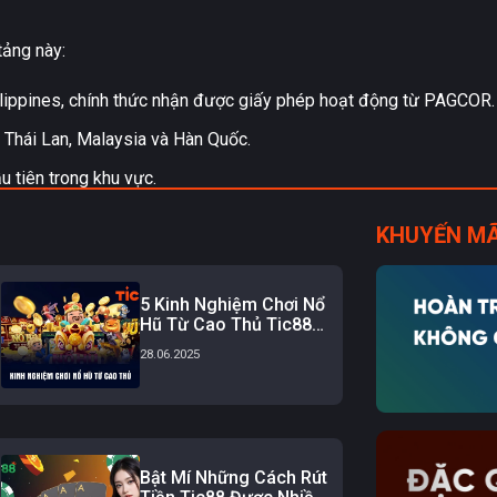
tảng này:
lippines, chính thức nhận được giấy phép hoạt động từ PAGCOR.
 Thái Lan, Malaysia và Hàn Quốc.
u tiên trong khu vực.
n hoạt động hàng tháng.
KHUYẾN MÃ
người chơi, định hướng cá cược thông minh.
ủa nhà cái Tic88 giúp thu hút hàng tri
5 Kinh Nghiệm Chơi Nổ
Hũ Từ Cao Thủ Tic88
Giúp Thắng Lớn
28.06.2025
 cách tối giản nhưng khoa học, tạo cảm giác gần gũi và dễ sử dụ
ổi bật và cuốn hút.
Bật Mí Những Cách Rút